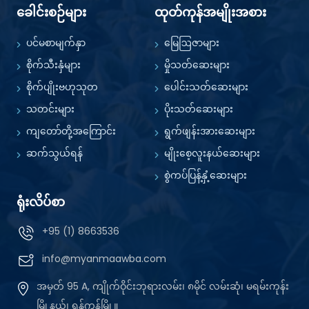
ခေါင်းစဉ်များ
ထုတ်ကုန်အမျိုးအစား
ပင်မစာမျက်နှာ
မြေဩဇာများ
စိုက်သီးနှံများ
မှိုသတ်ဆေးများ
စိုက်ပျိုးဗဟုသုတ
ပေါင်းသတ်ဆေးများ
သတင်းများ
ပိုးသတ်ဆေးများ
ကျတော်တို့အကြောင်း
ရွက်ဖျန်းအားဆေးများ
ဆက်သွယ်ရန်
မျိုးစေ့လူးနယ်ဆေးများ
စွဲကပ်ပြန့်နှံ့ဆေးများ
ရုံးလိပ်စာ
+95 (1) 8663536
info@myanmaawba.com
အမှတ် 95 A, ကျိုက်ဝိုင်းဘုရားလမ်း၊ ၈မိုင် လမ်းဆုံ၊ မရမ်းကုန်း
မြို့နယ်၊ ရန်ကုန်မြို့။