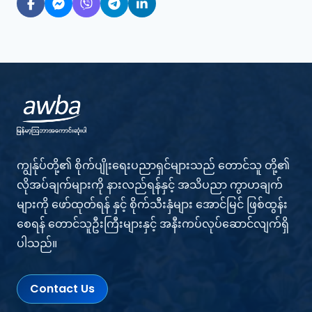
ကျွန်ုပ်တို့၏ စိုက်ပျိုးရေးပညာရှင်များသည် တောင်သူ တို့၏
လိုအပ်ချက်များကို နားလည်ရန်နှင့် အသိပညာ ကွာဟချက်
များကို ဖော်ထုတ်ရန် နှင့် စိုက်သီးနှံများ အောင်မြင် ဖြစ်ထွန်း
စေရန် တောင်သူဦးကြီးများနှင့် အနီးကပ်လုပ်ဆောင်လျက်ရှိ
ပါသည်။
Contact Us