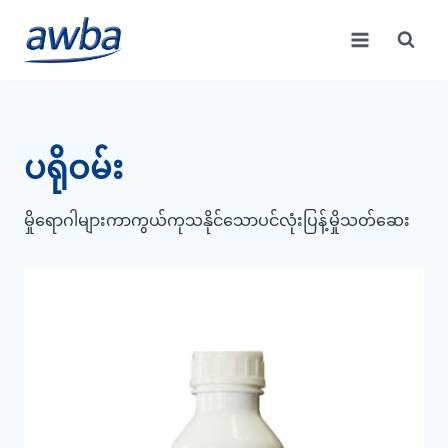
Skip
to
content
ပရိုဝမ်း
မှိုရောဂါများကာကွယ်ကုသနိုင်သောပင်လုံးပြန့်မှိုသတ်ဆေး