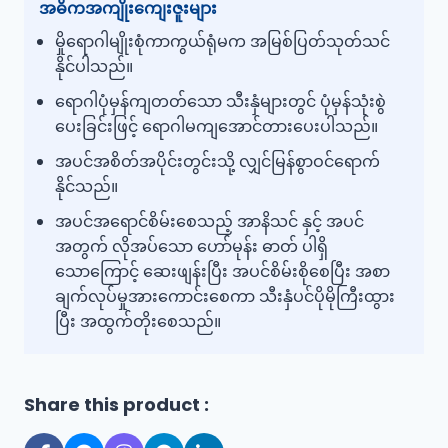
အဓိကအကျိုးကျေးဇူးများ
မှိုရောဂါမျိုးစုံကာကွယ်ရုံမက အမြစ်ပြတ်သုတ်သင်
နိုင်ပါသည်။
ရောဂါပုံမှန်ကျတတ်သော သီးနှံများတွင် ပုံမှန်သုံးစွဲ
ပေးခြင်းဖြင့် ရောဂါမကျအောင်တားပေးပါသည်။
အပင်အစိတ်အပိုင်းတွင်းသို့ လျှင်မြန်စွာဝင်ရောက်
နိုင်သည်။
အပင်အရောင်စိမ်းစေသည့် အာနိသင် နှင့် အပင်
အတွက် လိုအပ်သော ဟော်မုန်း ဓာတ် ပါရှိ
သောကြောင့် ဆေးဖျန်းပြီး အပင်စိမ်းစိုစေပြီး အစာ
ချက်လုပ်မှုအားကောင်းစေကာ သီးနှံပင်ပိုမိုကြီးထွား
ပြီး အထွက်တိုးစေသည်။
Share this product :