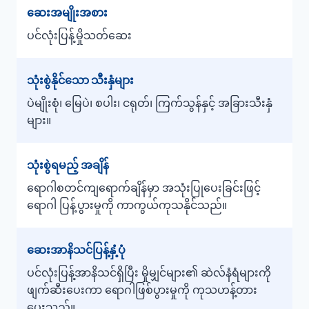
ဆေးအမျိုးအစား
ပင်လုံးပြန့်မှိုသတ်ဆေး
သုံးစွဲနိုင်သော သီးနှံများ
ပဲမျိုးစုံ၊ မြေပဲ၊ စပါး၊ ငရုတ်၊ ကြက်သွန်နှင့် အခြားသီးနှံ
များ။
သုံးစွဲရမည့် အချိန်
ရောဂါစတင်ကျရောက်ချိန်မှာ အသုံးပြုပေးခြင်းဖြင့်
ရောဂါ ပြန့်ပွားမှုကို ကာကွယ်ကုသနိုင်သည်။
ဆေးအာနိသင်ပြန့်နှံ့ပုံ
ပင်လုံးပြန့်အာနိသင်ရှိပြီး မှိုမျှင်များ၏ ဆဲလ်နံရံများကို
ဖျက်ဆီးပေးကာ ရောဂါဖြစ်ပွားမှုကို ကုသဟန့်တား
ပေးသည်။