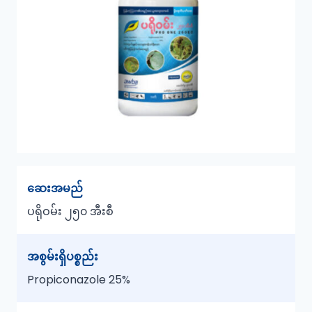
ဆေးအမည်
ပရိုဝမ်း
၂၅၀ အီးစီ
အစွမ်းရှိပစ္စည်း
Propiconazole 25%