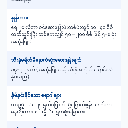
နှုန်းထား
ရေ ၂၀ လီတာ ဝင်ဆေးဖျန်းပုံးတစ်ပုံးတွင် ၁၀ -၄၀ စီစီ
ထည်သွင်းပြီး တစ်ဧကလျှင် ၅၀ – ၂၀၀ စီစီ ဖြင့် ၅-၈ ပုံး
အသုံးပြုပါ။
သီးနှံမရိတ်မီနောက်ဆုံးဆေးဖျန်းရက်
၁၄-၂၁ ရက် ( အသုံးပြုသည့် သီးနှံအလိုက် ပြောင်းလဲ
နိုင်သည်)။
နှိမ်နှင်းနိုင်သော ရောဂါများ
ဖားဥမှို၊ သံချေး၊ ရွက်ပြောက်၊ မှဲ့ပြောက်စွန်း၊ အော်တာ
နေးရီးယား၊ စပါးမှိုသီး၊ ရွက်ဖုံးခြောက်။