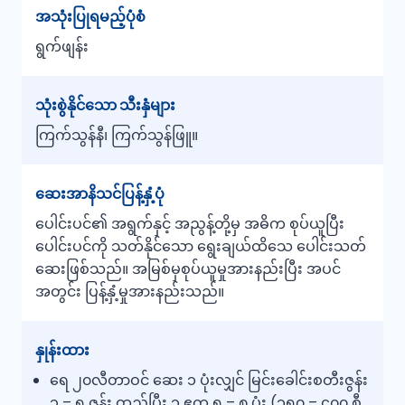
အသုံးပြုရမည့်ပုံစံ
ရွက်ဖျန်း
သုံးစွဲနိုင်သော သီးနှံများ
ကြက်သွန်နီ၊ ကြက်သွန်ဖြူ။
ဆေးအာနိသင်ပြန့်နှံ့ပုံ
ပေါင်းပင်၏ အရွက်နှင့် အညွန့်တို့မှ အဓိက စုပ်ယူပြီး
ပေါင်းပင်ကို သတ်နိုင်သော ရွေးချယ်ထိသေ ပေါင်းသတ်
ဆေးဖြစ်သည်။ အမြစ်မှစုပ်ယူမှုအားနည်းပြီး အပင်
အတွင်း ပြန့်နှံ့မှုအားနည်းသည်။
နှုန်းထား
ရေ ၂၀လီတာဝင် ဆေး ၁ ပုံးလျှင် မြင်းခေါင်းစတီးဇွန်း
၃ – ၅ ဇွန်း ထည့်ပြီး ၁ ဧက ၅ – ၈ ပုံး (၁၅၀ – ၄၀၀ စီ