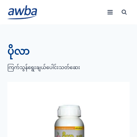
Skip
to
content
ပိုလာ
ကြက်သွန်ရွေးချယ်ပေါင်းသတ်ဆေး