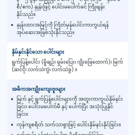
စီ/ဧက) နှုန်းဖြင့် ပေါင်းမပေါက်ခင် ကြိုဖျန်း
နိုင်သည်။
နှုန်းထားအမြင့်ကို ကြိတ်မှန်ပေါင်းကာကွယ်ရန်
အုပ်ဆေးအဖြစ်သုံးနိုင်သည်။
နှိမ်နှင်းနိုင်သော ပေါင်းများ
ရွက်ပြန့်ပေါင်း (မှိုချဉ်၊ ရှမ်းပြေး၊ ဂျိုးခြေထောက်)၊ မြက်
(ဆင်ငို၊ လက်သဲကွဲ၊ လက်သဲခွ) ။
အဓိကအကျိုးကျေးဇူးများ
မြက် နှင့် ရွက်ပြန့်ပေါင်းများကို အထူးကာကွယ်နှိမ်နင်း
ခြင်း၊ ပေါင်းမပေါက်မီ နှင့် ပေါက်ပြီး အသုံးပြုနိုင်
ခြင်း။
ကုန်ကျစရိတ် သက်သာစွာဖြင့် ပေါင်းနှိမ်နင်းနိုင်ခြင်း။