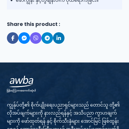
ဖော်ကျွန်း နှင့်တွဲဖျန်းပါက ပိုထိရောက်ခြင်း။
Share this product :
ကျွန်ုပ်တို့၏ စိုက်ပျိုးရေးပညာရှင်များသည် တောင်သူ တို့၏
လိုအပ်ချက်များကို နားလည်ရန်နှင့် အသိပညာ ကွာဟချက်
များကို ဖော်ထုတ်ရန် နှင့် စိုက်သီးနှံများ အောင်မြင် ဖြစ်ထွန်း