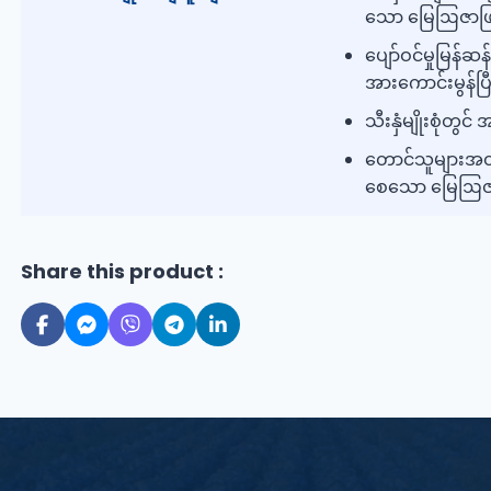
သော မြေဩဇာဖ
ပျော်ဝင်မှုမြန်
အားကောင်းမွန်ပြ
သီးနှံမျိုးစုံတ
တောင်သူများအတ
စေသော မြေဩဇ
Share this product :