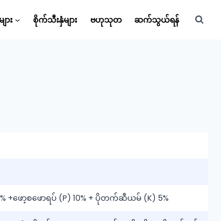
များ
စိုက်သီးနှံများ
ဗဟုသုတ
ဆက်သွယ်ရန်
 18% +ဖော့စဖောရပ် (P) 10% + ပိုတက်ဆီယမ် (K) 5%