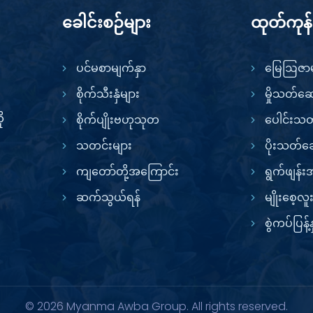
ခေါင်းစဉ်များ
ထုတ်ကုန
ပင်မစာမျက်နှာ
မြေဩဇာမ
စိုက်သီးနှံများ
မှိုသတ်ဆ
ု
စိုက်ပျိုးဗဟုသုတ
ပေါင်းသ
သတင်းများ
ပိုးသတ်ဆ
ကျတော်တို့အကြောင်း
ရွက်ဖျန်
ဆက်သွယ်ရန်
မျိုးစေ့လ
စွဲကပ်ပြန့
© 2026 Myanma Awba Group. All rights reserved.