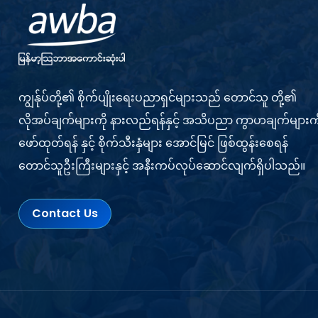
ကျွန်ုပ်တို့၏ စိုက်ပျိုးရေးပညာရှင်များသည် တောင်သူ တို့၏
လိုအပ်ချက်များကို နားလည်ရန်နှင့် အသိပညာ ကွာဟချက်များကိ
ဖော်ထုတ်ရန် နှင့် စိုက်သီးနှံများ အောင်မြင် ဖြစ်ထွန်းစေရန်
တောင်သူဦးကြီးများနှင့် အနီးကပ်လုပ်ဆောင်လျက်ရှိပါသည်။
Contact Us