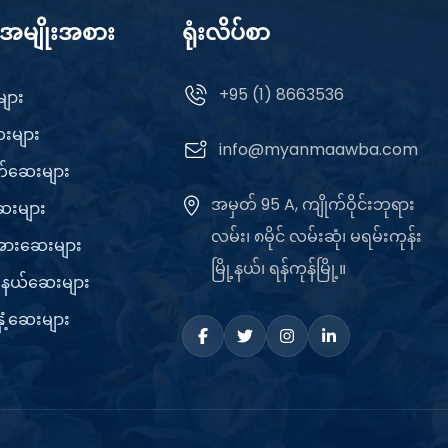
်အမျိုးအစား
ရုံးလိပ်စာ
+95 (1) 8663536
ျား
ေးများ
info@myanmaawba.com
တ်ဆေးများ
အမှတ် 95 A, ကျိုက်ဝိုင်းဘုရား
ေးများ
လမ်း၊ ၈မိုင် လမ်းဆုံ၊ မရမ်းကုန်း
းအားဆေးများ
မြို့နယ်၊ ရန်ကုန်မြို့။
ူးနယ်ဆေးများ
်နှံ့ဆေးများ