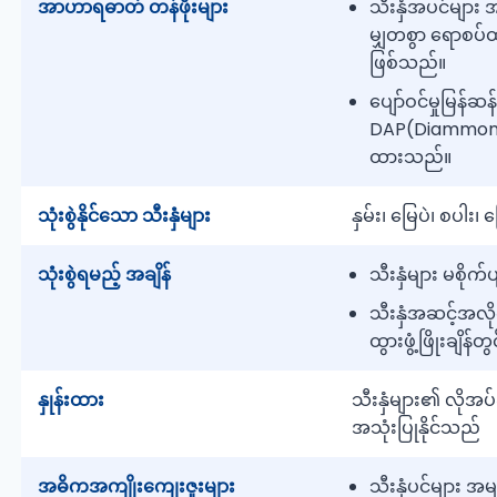
အာဟာရဓာတ် တန်ဖိုးများ
သီးနှံအပင်များ 
မျှတစွာ ရောစပ
ဖြစ်သည်။
ပျော်ဝင်မှုမြန်
DAP(Diammoniu
ထားသည်။
သုံးစွဲနိုင်သော သီးနှံများ
နှမ်း၊ မြေပဲ၊ စပါး၊ ပြေ
သုံးစွဲရမည့် အချိန်
သီးနှံများ မစိုက
သီးနှံအဆင့်အလိုက်
ထွားဖွံ့ဖြိုးချိန
နှုန်းထား
သီးနှံများ၏ လိုအ
အသုံးပြုနိုင်သည်
အဓိကအကျိုးကျေးဇူးများ
သီးနှံပင်များ 