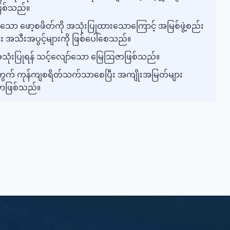
ြစ်သည်။
ဆန်သော ဖော့စဖိတ်ကို အသုံးပြုထားသောကြောင့် အမြစ်ဖွဲ့စည်း
ီး အသီးအပွင့်များကို ဖြစ်ပေါ်စေသည်။
ွင် အသုံးပြုရန် သင့်လျော်သော မြေဩဇာဖြစ်သည်။
ွက် ကုန်ကျစရိတ်သက်သာစေပြီး အကျိုးအမြတ်များ
ာဖြစ်သည်။