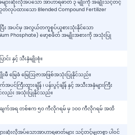
အများဆုံးလိုအပ်သော အာဟာရဓာတ် ၃ မျိုးကို အချိုးသင့်တင့်
်ထုတ်လုပ်ထားသော Blended Compound Fertilizer
ဆန်ပြီး အပင်မှ အလွယ်တကူစူပ်ယူစားသုံးနိုင်သော
m Phosphate) ဖော့စဖိတ် အမျိုးအစားကို အသုံးပြု
ာင်း နှင့် သီးနှံမျိုးစုံ။
်ပျိုးမီ မြေခံ မြေဩဇာအဖြစ်အသုံးပြုနိုင်သည်။
အပင်ကြီးထွားချိန် ၊ ပန်းပွင့်ချိန် နှင့် အသီးအနှံများကြီး
်တွင်လည်း အသုံးပြုနိုင်သည်။
ပ်ချက်အရ တစ်ဧက ၅၀ ကီလိုဂရမ် မှ ၁၀၀ ကီလိုဂရမ် အထိ
အများဆုံးလိုအပ်သောအာဟာရဓာတ်များ သင့်တင့်မျှတစွာ ပါဝင်