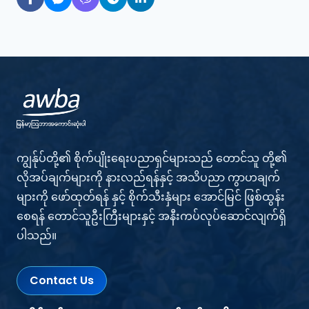
ကျွန်ုပ်တို့၏ စိုက်ပျိုးရေးပညာရှင်များသည် တောင်သူ တို့၏
လိုအပ်ချက်များကို နားလည်ရန်နှင့် အသိပညာ ကွာဟချက်
များကို ဖော်ထုတ်ရန် နှင့် စိုက်သီးနှံများ အောင်မြင် ဖြစ်ထွန်း
စေရန် တောင်သူဦးကြီးများနှင့် အနီးကပ်လုပ်ဆောင်လျက်ရှိ
ပါသည်။
Contact Us