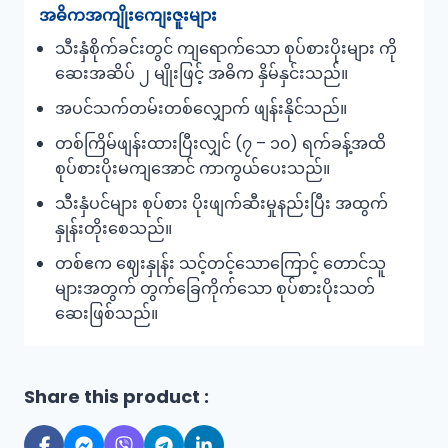
အဓိကအကျိုးကျေးဇူးများ
သီးနှံစိုက်ခင်းတွင် ကျရောက်သော စုပ်စားပိုးများ ကို
ဆေးအဆိပ် ၂ မျိုးဖြင့် အဓိက နှိမ်နှင်းသည်။
အပင်သက်တမ်းတစ်လျှောက် ဖျန်းနိုင်သည်။
တစ်ကြိမ်ဖျန်းထားပြီးလျှင် (၇ – ၁၀) ရက်ခန့်အထိ
စုပ်စားပိုးမကျအောင် ကာကွယ်ပေးသည်။
သီးနှံပင်များ စုပ်စား ပိုးဖျက်ဆီးမှုနည်းပြီး အထွက်
နှုန်းတိုးစေသည်။
တစ်ဧက ဈေးနှုန်း သင့်တင့်သောကြောင့် တောင်သူ
များအတွက် တွက်ခြေကိုက်သော စုပ်စားပိုးသတ်
ဆေးဖြစ်သည်။
Share this product :