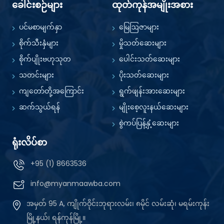
ခေါင်းစဉ်များ
ထုတ်ကုန်အမျိုးအစား
ပင်မစာမျက်နှာ
မြေဩဇာများ
စိုက်သီးနှံများ
မှိုသတ်ဆေးများ
စိုက်ပျိုးဗဟုသုတ
ပေါင်းသတ်ဆေးများ
သတင်းများ
ပိုးသတ်ဆေးများ
ကျတော်တို့အကြောင်း
ရွက်ဖျန်းအားဆေးများ
ဆက်သွယ်ရန်
မျိုးစေ့လူးနယ်ဆေးများ
စွဲကပ်ပြန့်နှံ့ဆေးများ
ရုံးလိပ်စာ
+95 (1) 8663536
info@myanmaawba.com
အမှတ် 95 A, ကျိုက်ဝိုင်းဘုရားလမ်း၊ ၈မိုင် လမ်းဆုံ၊ မရမ်းကုန်း
မြို့နယ်၊ ရန်ကုန်မြို့။