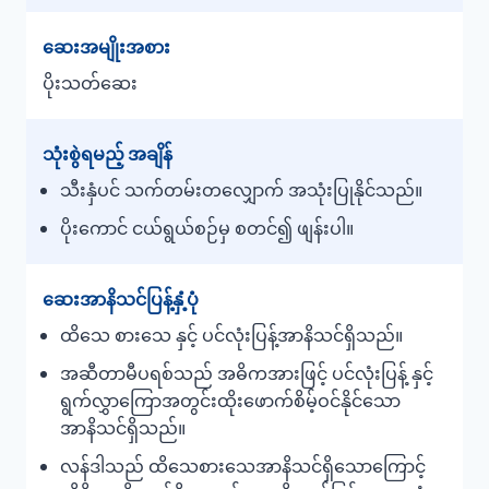
ဆေးအမျိုးအစား
ပိုးသတ်ဆေး
သုံးစွဲရမည့် အချိန်
သီးနှံပင် သက်တမ်းတလျှောက် အသုံးပြုနိုင်သည်။
ပိုးကောင် ငယ်ရွယ်စဉ်မှ စတင်၍ ဖျန်းပါ။
ဆေးအာနိသင်ပြန့်နှံ့ပုံ
ထိသေ စားသေ နှင့် ပင်လုံးပြန့်အာနိသင်ရှိသည်။
အဆီတာမီပရစ်သည် အဓိကအားဖြင့် ပင်လုံးပြန့် နှင့်
ရွက်လွှာကြောအတွင်းထိုးဖောက်စိမ့်ဝင်နိုင်သော
အာနိသင်ရှိသည်။
လန်ဒါသည် ထိသေစားသေအာနိသင်ရှိသောကြောင့်