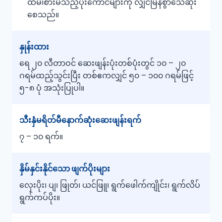
ထိမိ၊စားမိသည့်ပိုးကောင်များကို လျှင်မြန်စွာသေဆုံး
စေသည်။
နှုန်းထား
ရေ ၂၀ လီတာဝင် ဆေးဖျန်းပုံးတစ်ပုံးတွင် ၁၀ – ၂၀
ဂရမ်ထည့်သွင်းပြီး တစ်ဧကလျှင် ၅၀ – ၁၀၀ ဂရမ်ဖြင့်
၅-၈ ပုံ အသုံးပြုပါ။
သီးနှံမရိတ်မီနောက်ဆုံးဆေးဖျန်းရက်
၇ – ၁၀ ရက်။
နှိမ်နှင်းနိုင်သော ဖျက်ပိုးများ
လှေးပိုး၊ ပျ၊ ဖြုတ်၊ ယင်ဖြူ၊ ရွက်ဖေါက်ကျိုင်း၊ ရွက်လိပ်
ရွက်ကပ်ပိုး။