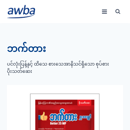
Skip
to
content
ဘက်တား
ပင်လုံးပြန့်နှင့် ထိသေ စားသေအာနိသင်ရှိသော စုပ်စား
ပိုးသတ်ဆေး